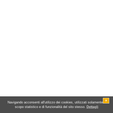
x
Navigando acconsenti all'utilizzo dei cookies, utilizzati solamente a
scopo statistico e di funzionalità del sito stesso.
Dettagli