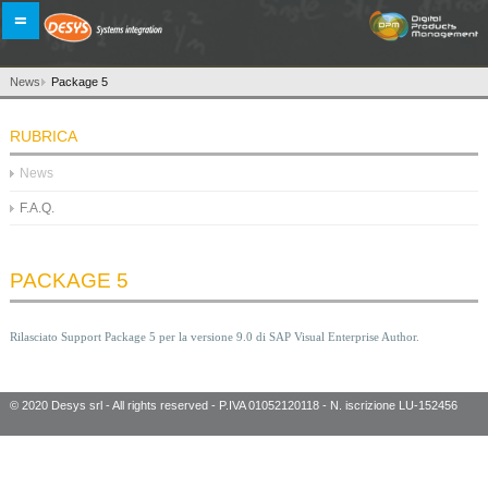
=
News
Package 5
RUBRICA
News
F.A.Q.
PACKAGE 5
Rilasciato Support Package 5 per la versione 9.0 di SAP Visual Enterprise Author.
© 2020 Desys srl - All rights reserved - P.IVA 01052120118 - N. iscrizione LU-152456